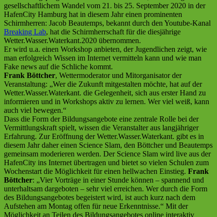
gesellschaftlichem Wandel vom 21. bis 25. September 2020 in der
HafenCity Hamburg hat in diesem Jahr einen prominenten
Schirmherren: Jacob Beautemps, bekannt durch den Youtube-Kanal
Breaking Lab
, hat die Schirmherrschaft für die diesjährige
Wetter.Wasser.Waterkant.2020 übernommen.
Er wird u.a. einen Workshop anbieten, der Jugendlichen zeigt, wie
man erfolgreich Wissen im Internet vermitteln kann und wie man
Fake news auf die Schliche kommt.
Frank Böttcher
, Wettermoderator und Mitorganisator der
Veranstaltung: „Wer die Zukunft mitgestalten möchte, hat auf der
Wetter.Wasser.Waterkant. die Gelegenheit, sich aus erster Hand zu
informieren und in Workshops aktiv zu lernen. Wer viel weiß, kann
auch viel bewegen.“
Dass die Form der Bildungsangebote eine zentrale Rolle bei der
Vermittlungskraft spielt, wissen die Veranstalter aus langjähriger
Erfahrung. Zur Eröffnung der Wetter.Wasser.Waterkant. gibt es in
diesem Jahr daher einen Science Slam, den Böttcher und Beautemps
gemeinsam moderieren werden. Der Science Slam wird live aus der
HafenCity ins Internet übertragen und bietet so vielen Schulen zum
Wochenstart die Möglichkeit für einen hellwachen Einstieg.
Frank
Böttcher
: „Vier Vorträge in einer Stunde können – spannend und
unterhaltsam dargeboten – sehr viel erreichen. Wer durch die Form
des Bildungsangebotes begeistert wird, ist auch kurz nach dem
Aufstehen am Montag offen für neue Erkenntnisse.“ Mit der
Möglichkeit an Teilen des Bildungsangebotes online interaktiv