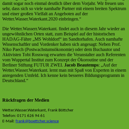
damit sogar noch einmal deutlich über dem Vorjahr. Wir freuen uns
sehr, dass sich so viele namhafte Partner mit einem breiten Spektrum
und einer großen Vielfalt an Angeboten auf der
Wetter.Wasser.Waterkant.2020 einbringen.“
Die Wetter.Wasserr.Waterkant. findet auch in diesem Jahr wieder an
ungewöhnlichen Orten statt, zum Beispiel auf der historischen
HADAG-Fähre „MS Wohldorf“ im Sandtorhafen. Auch namhafte
Wissenschaftler und Vordenker haben sich angesagt: Neben Prof.
Niko Paech (Postwachstumsökonomie) oder dem Buchautor und
Aktivisten Tobi Rosswog erwarten die Veranstalter auch Referenten
vom Wuppertal Institut zum Konzept der Ökoroutine und der
Berliner Stiftung FUTUR
ZWEI.
Jacob Beautemps
: „Auf der
Wetter.Wasser.Waterkant. lernt man mit Spaß von Experten in einem
anregenden Umfeld. Ich kenne kein besseres Bildungsprogramm in
Deutschland.“
Rückfragen der Medien
Wetter.Wasser.Waterkant, Frank Böttcher
Telefon: 0171 626 94 61
E-Mail:
frank@boettcher.science