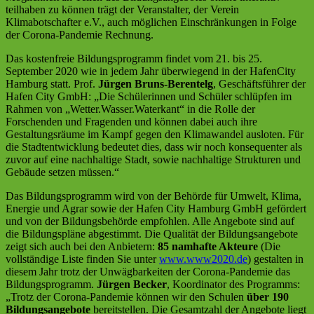
teilhaben zu können trägt der Veranstalter, der Verein
Klimabotschafter e.V., auch möglichen Einschränkungen in Folge
der Corona-Pandemie Rechnung.
Das kostenfreie Bildungsprogramm findet vom 21. bis 25.
September 2020 wie in jedem Jahr überwiegend in der HafenCity
Hamburg statt. Prof.
Jürgen Bruns-Berentelg
, Geschäftsführer der
Hafen City GmbH: „Die Schülerinnen und Schüler schlüpfen im
Rahmen von „Wetter.Wasser.Waterkant“ in die Rolle der
Forschenden und Fragenden und können dabei auch ihre
Gestaltungsräume im Kampf gegen den Klimawandel ausloten. Für
die Stadtentwicklung bedeutet dies, dass wir noch konsequenter als
zuvor auf eine nachhaltige Stadt, sowie nachhaltige Strukturen und
Gebäude setzen müssen.“
Das Bildungsprogramm wird von der Behörde für Umwelt, Klima,
Energie und Agrar sowie der Hafen City Hamburg GmbH gefördert
und von der Bildungsbehörde empfohlen. Alle Angebote sind auf
die Bildungspläne abgestimmt. Die Qualität der Bildungsangebote
zeigt sich auch bei den Anbietern:
85 namhafte Akteure
(Die
vollständige Liste finden Sie unter
www.www2020.de
) gestalten in
diesem Jahr trotz der Unwägbarkeiten der Corona-Pandemie das
Bildungsprogramm.
Jürgen Becker
, Koordinator des Programms:
„Trotz der Corona-Pandemie können wir den Schulen
über 190
Bildungsangebote
bereitstellen. Die Gesamtzahl der Angebote liegt