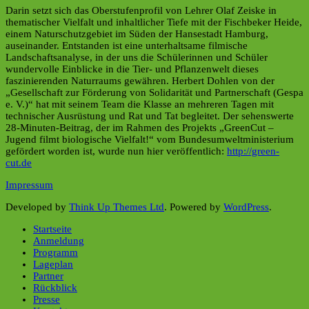
Darin setzt sich das Oberstufenprofil von Lehrer Olaf Zeiske in
thematischer Vielfalt und inhaltlicher Tiefe mit der Fischbeker Heide,
einem Naturschutzgebiet im Süden der Hansestadt Hamburg,
auseinander. Entstanden ist eine unterhaltsame filmische
Landschaftsanalyse, in der uns die Schülerinnen und Schüler
wundervolle Einblicke in die Tier- und Pflanzenwelt dieses
faszinierenden Naturraums gewähren. Herbert Dohlen von der
„Gesellschaft zur Förderung von Solidarität und Partnerschaft (Gespa
e. V.)“ hat mit seinem Team die Klasse an mehreren Tagen mit
technischer Ausrüstung und Rat und Tat begleitet. Der sehenswerte
28-Minuten-Beitrag, der im Rahmen des Projekts „GreenCut –
Jugend filmt biologische Vielfalt!“ vom Bundesumweltministerium
gefördert worden ist, wurde nun hier veröffentlich:
http://green-
cut.de
Impressum
Developed by
Think Up Themes Ltd
. Powered by
WordPress
.
Startseite
Anmeldung
Programm
Lageplan
Partner
Rückblick
Presse